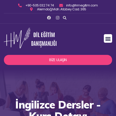
+90-505 032 74 74
info@hmegitim.com
Alemdağ Mah. Atabey Cad. 365
BİZE ULAŞIN
İngilizce Dersler -
Kurs Detayı