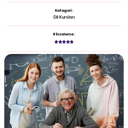
Kategori :
Dil Kursları
8 İnceleme :




