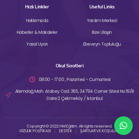
Hızlı Linkler
Useful Links
Hakkımızda
Yardım Merkezi
Haberler & Makaleler
Bize Ulaşın
Yasal Uyarı
Ebeveyn Topluluğu
Okul Saatleri
08:00 - 17:00 , Pazartesi - Cumartesi
Alemdağ Mah. Atabey Cad. 365, 34794 Corner Sitesi No:19/B
Daire:2 Çekmeköy / İstanbul
Copyright © 2022 HM Eğitim. All rights reserved.
GİZLİLİK POLİTİKASI
DESTEK
ŞARTLAR VE KOŞULLAR